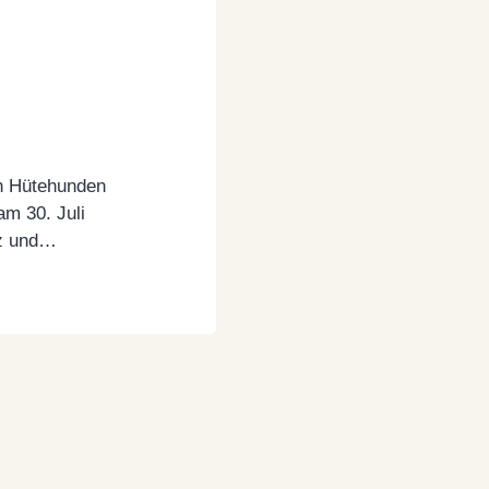
on Hütehunden
am 30. Juli
z und
iner neuen
derheit bei
irkungen bei
n kann.
 sogenannten…