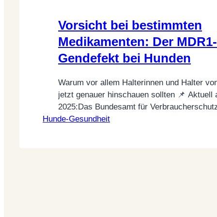
Vorsicht bei bestimmten
Medikamenten: Der MDR1-
Gendefekt bei Hunden
Warum vor allem Halterinnen und Halter v
jetzt genauer hinschauen sollten 📌 Aktuell 
2025:Das Bundesamt für Verbraucherschut
Hunde-Gesundheit
Lebensmittelsicherheit (BVL) hat heute in e
Pressemitteilung auf eine genetische Beson
Hunden hingewiesen, die ernsthafte Nebenw
der Gabe bestimmter Medikamente auslöse
Betroffen sind vor allem Hunde mit einem