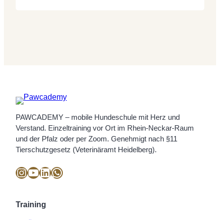
Alltag. Man ist unterwegs, alles ist ruhig,
und dann kommt ein anderer Hund. Der
eigene Hund spannt sich an, fixiert, wird
langsamer, dann schneller – und
irgendwann hängt…
PAWCADEMY – mobile Hundeschule mit Herz und
Verstand. Einzeltraining vor Ort im Rhein-Neckar-Raum
und der Pfalz oder per Zoom. Genehmigt nach §11
Tierschutzgesetz (Veterinäramt Heidelberg).
Instagram
YouTube
LinkedIn
WhatsApp
Training