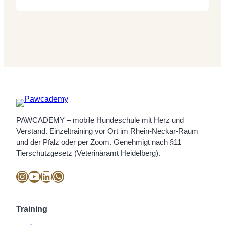
Eingeständnis dessen ist, was viele von
uns längst spüren: Die Hundeszene ist
gespalten, und die Fronten haben sich
verhärtet. Erleichtert war ich, weil es
jemand ausspricht, der in dieser…
PAWCADEMY – mobile Hundeschule mit Herz und
Verstand. Einzeltraining vor Ort im Rhein-Neckar-Raum
und der Pfalz oder per Zoom. Genehmigt nach §11
Tierschutzgesetz (Veterinäramt Heidelberg).
Instagram
YouTube
LinkedIn
WhatsApp
Training